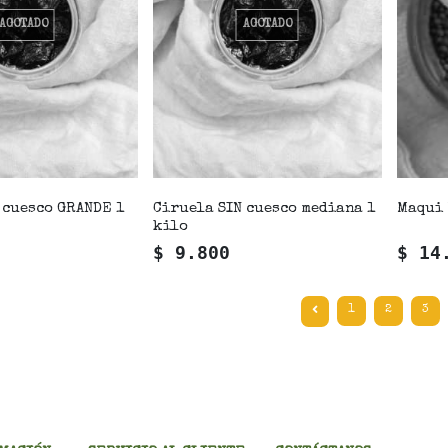
AGOTADO
AGOTADO
 cuesco GRANDE 1
Ciruela SIN cuesco mediana 1
Maqui 
kilo
$ 9.800
$ 14
1
2
3