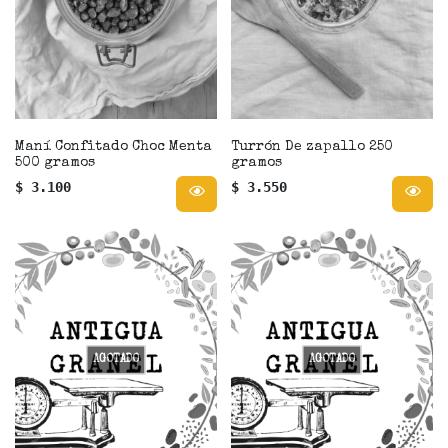
Maní Confitado Choc Menta
Turrón De zapallo 250
500 gramos
gramos
$ 3.100
$ 3.550
AGOTADO
AGOTADO