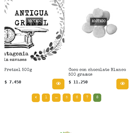
AGOTADO
AGOTADO
Pretzel 500g
Coco con chocolate Blanco
500 gramos
$ 7.450
$ 11.250
1
..
5
6
7
8