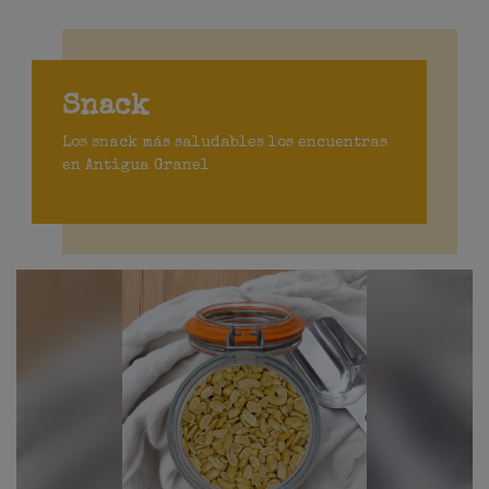
Snack
Los snack más saludables los encuentras
en Antigua Granel