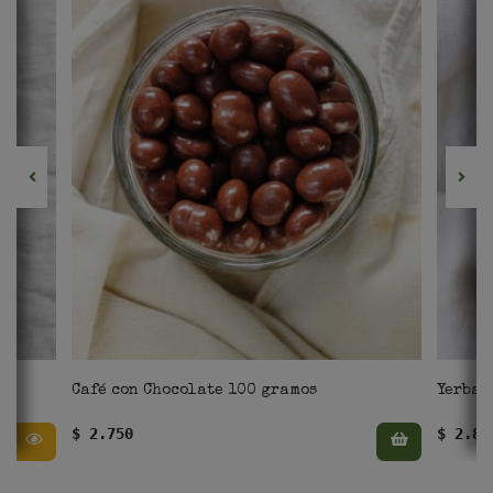
Café con Chocolate 100 gramos
Yerba 
$ 2.750
$ 2.87