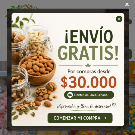
×
0
Todo
‹
›