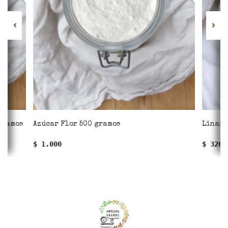
gramos
Azúcar Flor 500 gramos
Linaza
$ 1.000
$ 326