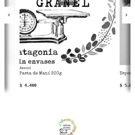
AGOTADO
Amanut
Pasta de Maní 200g
Esponj
$ 4.400
$ 5.00