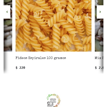
Fideos Espirales 100 gramos
Mix Se
$ 220
$ 2.66