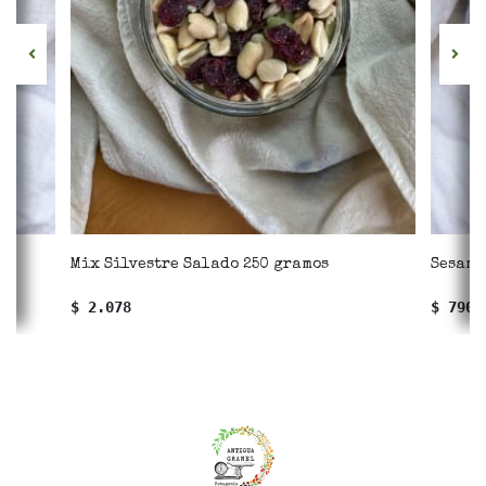
Mix Silvestre Salado 250 gramos
Sesamo
$ 2.078
$ 790