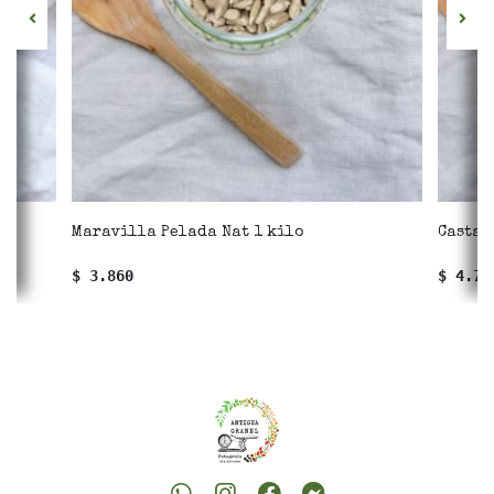
Maravilla Pelada Nat 1 kilo
Castañ
$ 3.860
$ 4.77