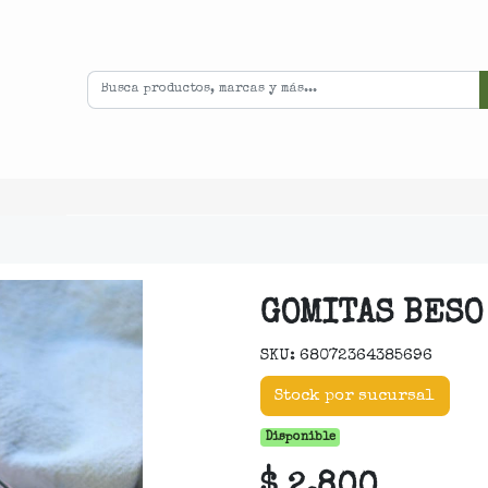
GOMITAS BESO
SKU: 68072364385696
Stock por sucursal
Disponible