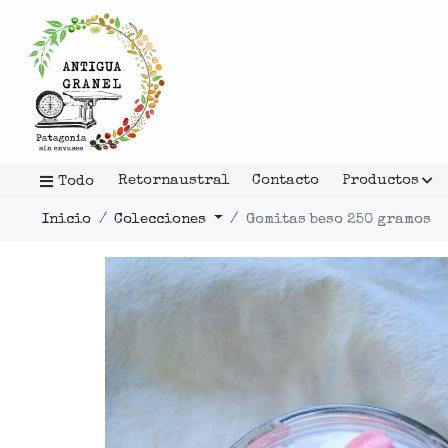
Retornaustral
Contacto
Productos
Todo
Inicio
Colecciones
Gomitas beso 250 gramos