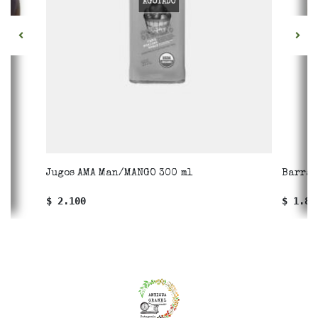
AGOTADO
Jugos AMA Man/MANGO 300 ml
Barra 
$ 2.100
$ 1.85