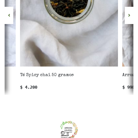
Té Spicy chai 50 gramos
Arroz 
$ 4.200
$ 998