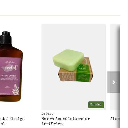
Unidad
Levert
adal Ortiga
Barra Acondicionador
Aloe Ve
 ml
AntiFrizz