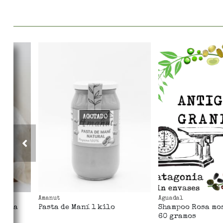
AGOTADO
Amanut
Aguadal
llina
Pasta de Maní 1 kilo
Shampoo Rosa mo
60 gramos