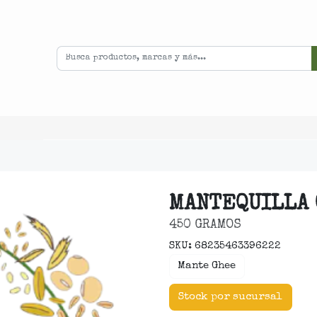
MANTEQUILLA
450 GRAMOS
SKU: 68235463396222
Mante Ghee
Stock por sucursal