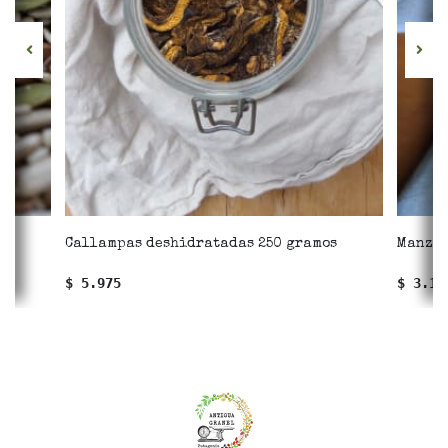
Callampas deshidratadas 250 gramos
Manzan
$ 5.975
$ 3.17