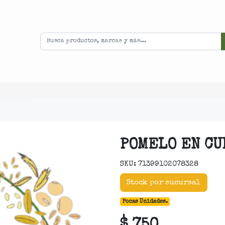
POMELO EN CU
SKU: 71399102078328
Stock por sucursal
Pocas Unidades.