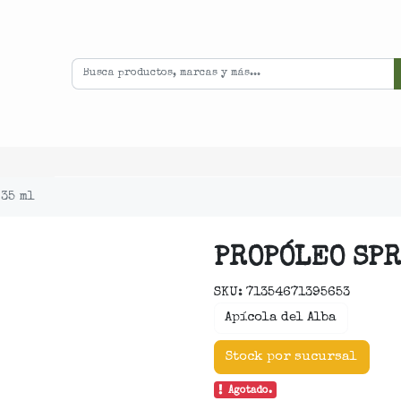
35 ml
PROPÓLEO SPR
SKU: 71354671395653
Apícola del Alba
Stock por sucursal
Agotado.