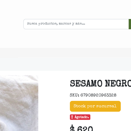
SESAMO NEGRO
SKU: 67908920963328
Stock por sucursal
Agotado.