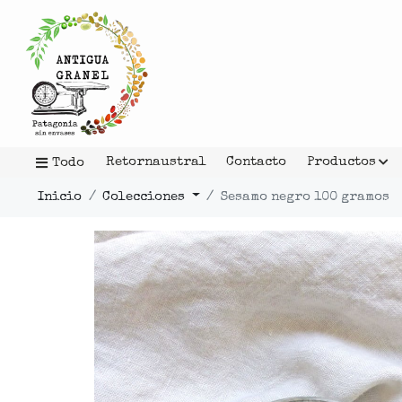
Retornaustral
Contacto
Productos
Todo
Inicio
Colecciones
Sesamo negro 100 gramos