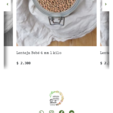
Lenteja Bebé 4 mm 1 kilo
Lentej
$ 2.300
$ 2.10