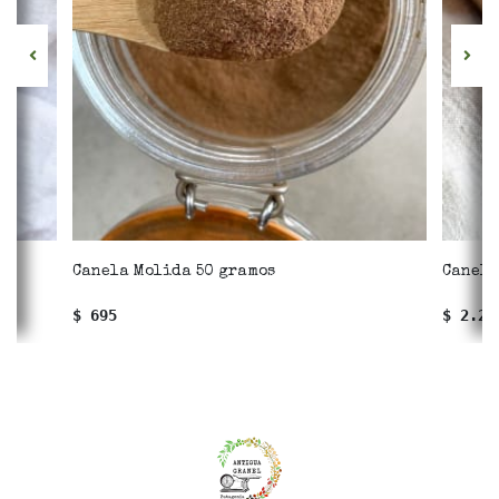
Canela Molida 50 gramos
Canela
$ 695
$ 2.24