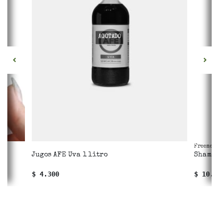
AGOTADO
Freemet
Jugos AFE Uva 1 litro
Shampo
$ 4.300
$ 10.7