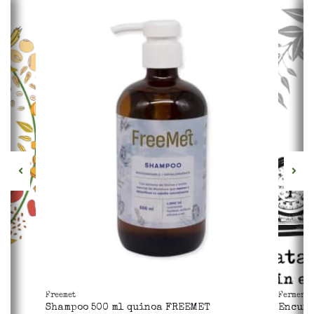
Freemet
Fermente
Shampoo 500 ml quinoa FREEMET
Encurt