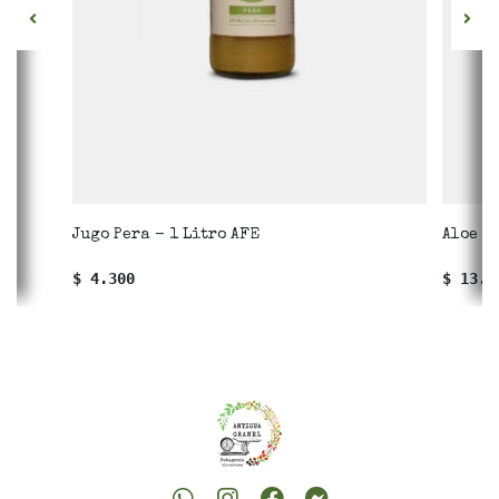
Jugo Pera - 1 Litro AFE
Aloe V
$ 4.300
$ 13.7