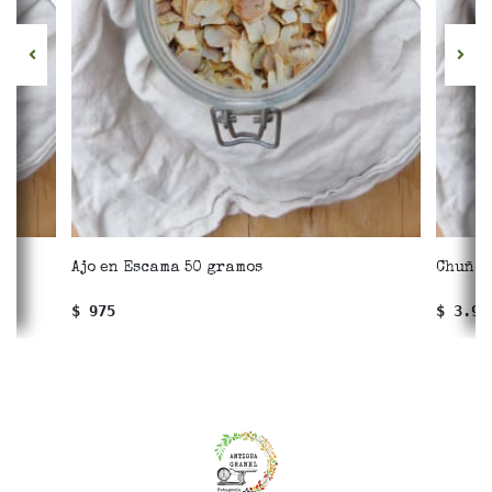
Ajo en Escama 50 gramos
Chuño 
$ 975
$ 3.97