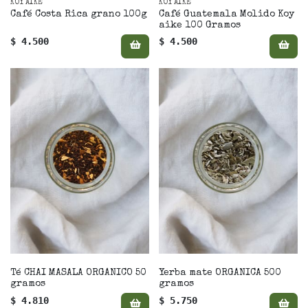
KOY AIKE
KOY AIKE
Café Costa Rica grano 100g
Café Guatemala Molido Koy
aike 100 Gramos
$ 4.500
$ 4.500
Té CHAI MASALA ORGÁNICO 50
Yerba mate ORGÁNICA 500
gramos
gramos
$ 4.810
$ 5.750