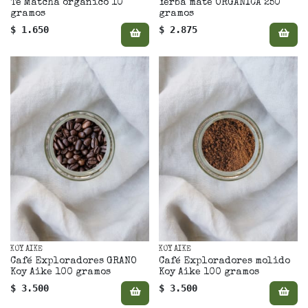
Té Matcha orgánico 10
Yerba mate ORGÁNICA 250
gramos
gramos
$ 1.650
$ 2.875
KOY AIKE
KOY AIKE
Café Exploradores GRANO
Café Exploradores molido
Koy Aike 100 gramos
Koy Aike 100 gramos
$ 3.500
$ 3.500