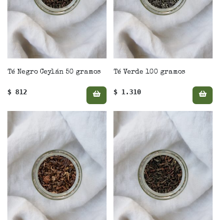
Té Negro Ceylán 50 gramos
Té Verde 100 gramos
$ 812
$ 1.310